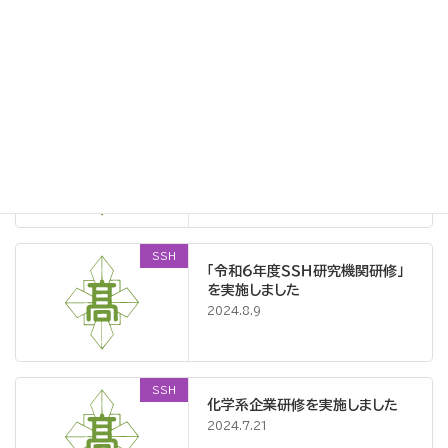
宇宙甲子園全国大会への出場権
を獲得しました
2024.9.26
SSH
ＫｏＡ－Ｌ Ｍａｐ
2024.9.20
SSH
「令和６年度ＳＳＨ研究機関研修」
を実施しました
2024.8.9
SSH
化学系企業研修を実施しました
2024.7.21