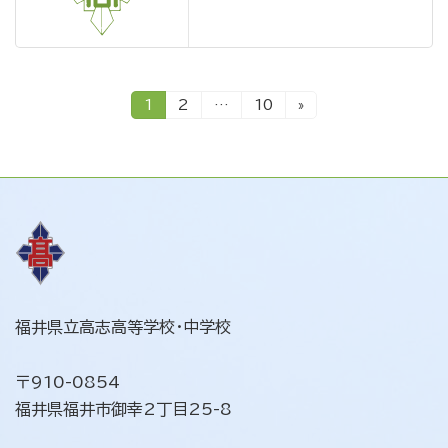
投
固
固
固
1
2
…
10
»
定
定
定
ペ
ペ
ペ
稿
ー
ー
ー
ジ
ジ
ジ
ナ
ビ
ゲ
ー
シ
福井県立高志高等学校・中学校
ョ
ン
〒910-0854
福井県福井市御幸2丁目25-8