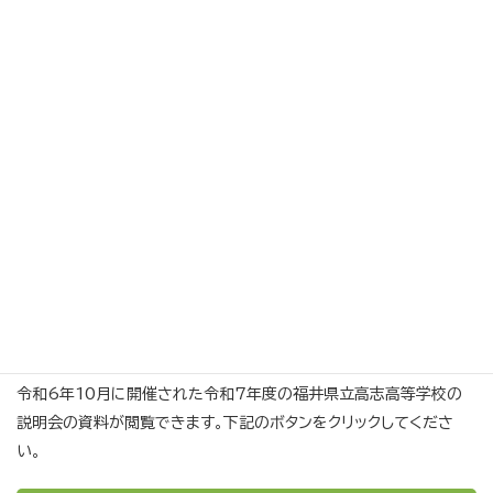
入学案内
令和７年度の福井県立高志高等学校の学校案内が閲覧できます。下
記のボタンをクリックしてください。ファイルが二つに分かれていま
す。
「学校案内2026 前半」（令和7年6月発行版）
「学校案内2026 後半」（令和7年6月発行版）
令和6年10月に開催された令和7年度の福井県立高志高等学校の
説明会の資料が閲覧できます。下記のボタンをクリックしてくださ
い。