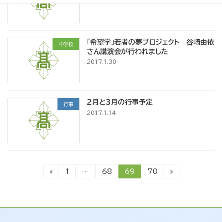
「希望学」若者の夢プロジェクト 谷崎由依
中学校
さん講演会が行われました
2017.1.30
２月と３月の行事予定
行事
2017.1.14
投
固
固
固
固
«
1
…
68
69
70
»
定
定
定
定
ペ
ペ
ペ
ペ
稿
ー
ー
ー
ー
ジ
ジ
ジ
ジ
ナ