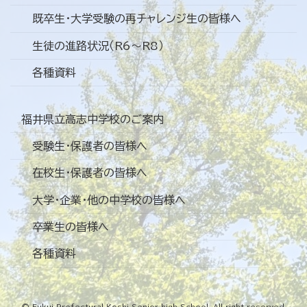
既卒生・大学受験の再チャレンジ生の皆様へ
生徒の進路状況（R6～R8）
各種資料
福井県立高志中学校のご案内
受験生・保護者の皆様へ
在校生・保護者の皆様へ
大学・企業・他の中学校の皆様へ
卒業生の皆様へ
各種資料
© Fukui Prefectural Koshi Senior high School. All right reserved.