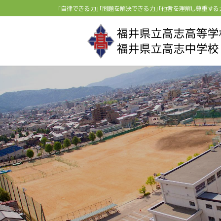
コ
ナ
「自律できる力」「問題を解決できる力」「他者を理解し尊重する
ン
ビ
テ
ゲ
ン
ー
ツ
シ
へ
ョ
ス
ン
キ
に
ッ
移
プ
動